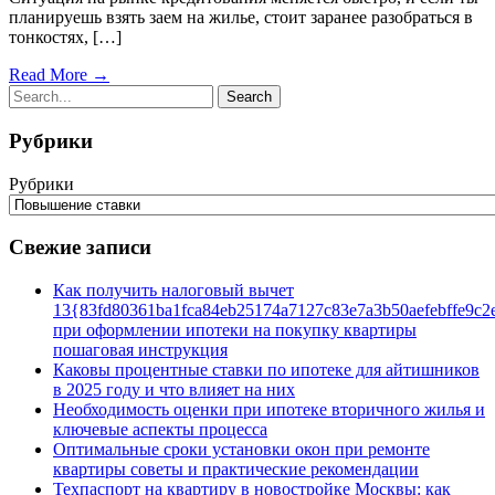
планируешь взять заем на жилье, стоит заранее разобраться в
тонкостях, […]
Read More →
Рубрики
Рубрики
Свежие записи
Как получить налоговый вычет
13{83fd80361ba1fca84eb25174a7127c83e7a3b50aefebffe9c2
при оформлении ипотеки на покупку квартиры
пошаговая инструкция
Каковы процентные ставки по ипотеке для айтишников
в 2025 году и что влияет на них
Необходимость оценки при ипотеке вторичного жилья и
ключевые аспекты процесса
Оптимальные сроки установки окон при ремонте
квартиры советы и практические рекомендации
Техпаспорт на квартиру в новостройке Москвы: как