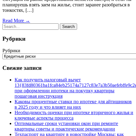
планируешь взять заем на жилье, стоит заранее разобраться в
тонкостях, […]
Read More →
Рубрики
Рубрики
Свежие записи
Как получить налоговый вычет
13{83fd80361ba1fca84eb25174a7127c83e7a3b50aefebffe9c2
при оформлении ипотеки на покупку квартиры
пошаговая инструкция
Каковы процентные ставки по ипотеке для айтишников
в 2025 году и что влияет на них
Необходимость оценки при ипотеке вторичного жилья и
ключевые аспекты процесса
Оптимальные сроки установки окон при ремонте
квартиры советы и практические рекомендации
Техпаспорт на квартиру в новостройке Москвы: как