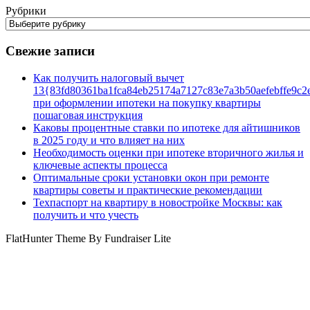
Рубрики
Свежие записи
Как получить налоговый вычет
13{83fd80361ba1fca84eb25174a7127c83e7a3b50aefebffe9c2
при оформлении ипотеки на покупку квартиры
пошаговая инструкция
Каковы процентные ставки по ипотеке для айтишников
в 2025 году и что влияет на них
Необходимость оценки при ипотеке вторичного жилья и
ключевые аспекты процесса
Оптимальные сроки установки окон при ремонте
квартиры советы и практические рекомендации
Техпаспорт на квартиру в новостройке Москвы: как
получить и что учесть
FlatHunter Theme By Fundraiser Lite