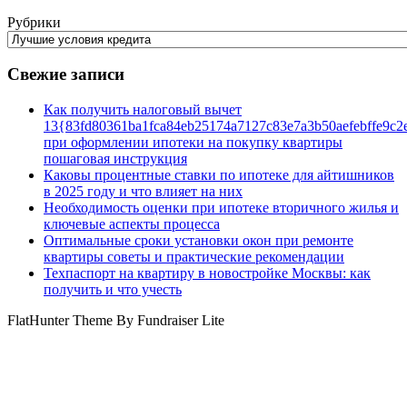
Рубрики
Свежие записи
Как получить налоговый вычет
13{83fd80361ba1fca84eb25174a7127c83e7a3b50aefebffe9c2
при оформлении ипотеки на покупку квартиры
пошаговая инструкция
Каковы процентные ставки по ипотеке для айтишников
в 2025 году и что влияет на них
Необходимость оценки при ипотеке вторичного жилья и
ключевые аспекты процесса
Оптимальные сроки установки окон при ремонте
квартиры советы и практические рекомендации
Техпаспорт на квартиру в новостройке Москвы: как
получить и что учесть
FlatHunter Theme By Fundraiser Lite