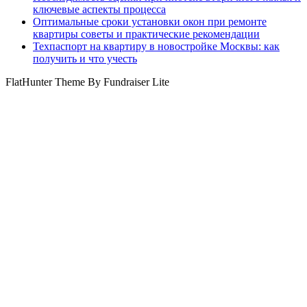
ключевые аспекты процесса
Оптимальные сроки установки окон при ремонте
квартиры советы и практические рекомендации
Техпаспорт на квартиру в новостройке Москвы: как
получить и что учесть
FlatHunter Theme By Fundraiser Lite