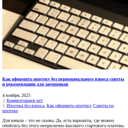
Как оформить ипотеку без первоначального взноса советы
и рекомендации для заемщиков
4 ноября, 2025
|
Комментариев нет
|
Ипотека без взноса
,
Как оформить ипотеку
,
Советы по
ипотеке
Для начала – это не сказка. Да, есть варианты, где можно
обойтись без этого неприлично высокого стартового платежа.