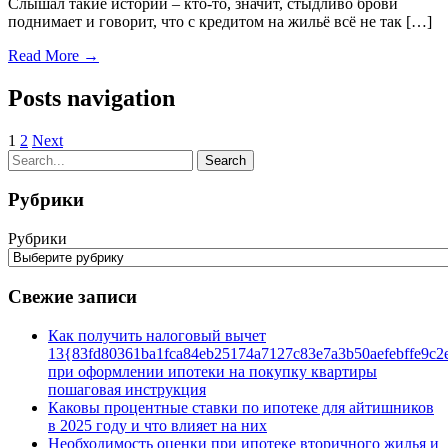
Слышал такие истории – кто-то, значит, стыдливо брови
поднимает и говорит, что с кредитом на жильё всё не так […]
Read More →
Posts navigation
1
2
Next
Рубрики
Рубрики
Свежие записи
Как получить налоговый вычет
13{83fd80361ba1fca84eb25174a7127c83e7a3b50aefebffe9c2
при оформлении ипотеки на покупку квартиры
пошаговая инструкция
Каковы процентные ставки по ипотеке для айтишников
в 2025 году и что влияет на них
Необходимость оценки при ипотеке вторичного жилья и