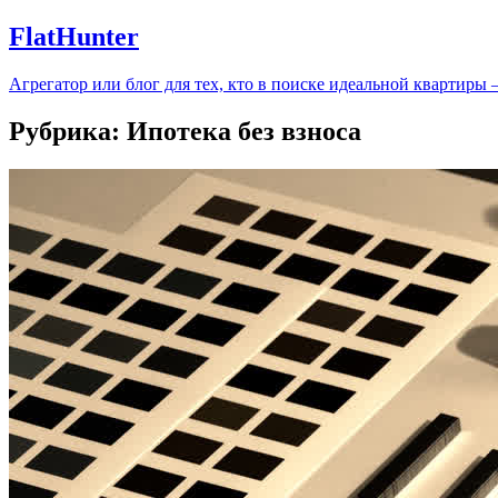
FlatHunter
Агрегатор или блог для тех, кто в поиске идеальной квартиры
Рубрика:
Ипотека без взноса