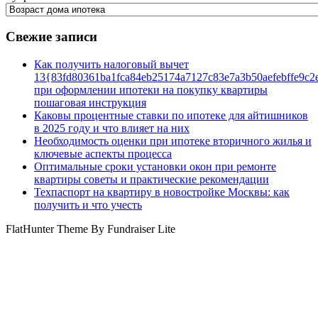
Свежие записи
Как получить налоговый вычет
13{83fd80361ba1fca84eb25174a7127c83e7a3b50aefebffe9c2
при оформлении ипотеки на покупку квартиры
пошаговая инструкция
Каковы процентные ставки по ипотеке для айтишников
в 2025 году и что влияет на них
Необходимость оценки при ипотеке вторичного жилья и
ключевые аспекты процесса
Оптимальные сроки установки окон при ремонте
квартиры советы и практические рекомендации
Техпаспорт на квартиру в новостройке Москвы: как
получить и что учесть
FlatHunter Theme By Fundraiser Lite