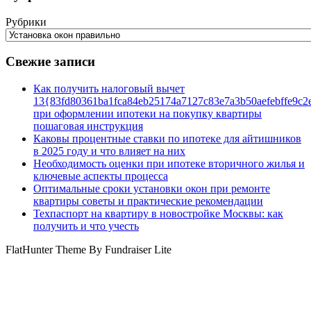
Рубрики
Свежие записи
Как получить налоговый вычет
13{83fd80361ba1fca84eb25174a7127c83e7a3b50aefebffe9c2
при оформлении ипотеки на покупку квартиры
пошаговая инструкция
Каковы процентные ставки по ипотеке для айтишников
в 2025 году и что влияет на них
Необходимость оценки при ипотеке вторичного жилья и
ключевые аспекты процесса
Оптимальные сроки установки окон при ремонте
квартиры советы и практические рекомендации
Техпаспорт на квартиру в новостройке Москвы: как
получить и что учесть
FlatHunter Theme By Fundraiser Lite