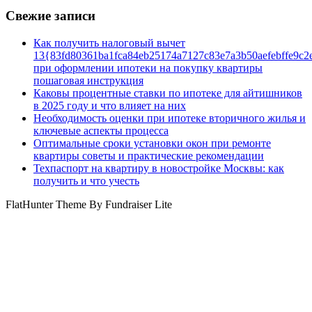
Свежие записи
Как получить налоговый вычет
13{83fd80361ba1fca84eb25174a7127c83e7a3b50aefebffe9c2
при оформлении ипотеки на покупку квартиры
пошаговая инструкция
Каковы процентные ставки по ипотеке для айтишников
в 2025 году и что влияет на них
Необходимость оценки при ипотеке вторичного жилья и
ключевые аспекты процесса
Оптимальные сроки установки окон при ремонте
квартиры советы и практические рекомендации
Техпаспорт на квартиру в новостройке Москвы: как
получить и что учесть
FlatHunter Theme By Fundraiser Lite