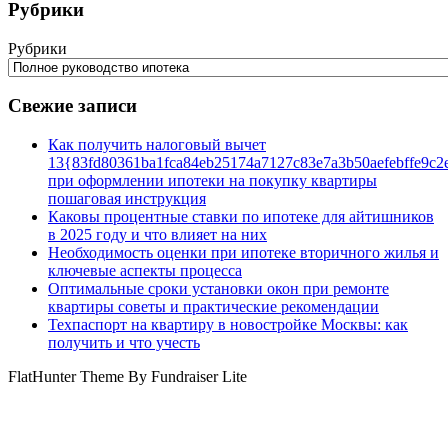
Рубрики
Рубрики
Свежие записи
Как получить налоговый вычет
13{83fd80361ba1fca84eb25174a7127c83e7a3b50aefebffe9c2
при оформлении ипотеки на покупку квартиры
пошаговая инструкция
Каковы процентные ставки по ипотеке для айтишников
в 2025 году и что влияет на них
Необходимость оценки при ипотеке вторичного жилья и
ключевые аспекты процесса
Оптимальные сроки установки окон при ремонте
квартиры советы и практические рекомендации
Техпаспорт на квартиру в новостройке Москвы: как
получить и что учесть
FlatHunter Theme By Fundraiser Lite