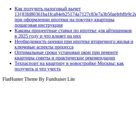
Как получить налоговый вычет
13{83fd80361ba1fca84eb25174a7127c83e7a3b50aefebffe9c2
при оформлении ипотеки на покупку квартиры
пошаговая инструкция
Каковы процентные ставки по ипотеке для айтишников
в 2025 году и что влияет на них
Необходимость оценки при ипотеке вторичного жилья и
ключевые аспекты процесса
Оптимальные сроки установки окон при ремонте
квартиры советы и практические рекомендации
Техпаспорт на квартиру в новостройке Москвы: как
получить и что учесть
FlatHunter Theme By Fundraiser Lite