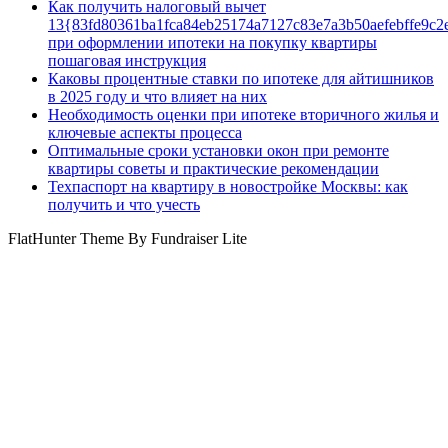
Как получить налоговый вычет
13{83fd80361ba1fca84eb25174a7127c83e7a3b50aefebffe9c2
при оформлении ипотеки на покупку квартиры
пошаговая инструкция
Каковы процентные ставки по ипотеке для айтишников
в 2025 году и что влияет на них
Необходимость оценки при ипотеке вторичного жилья и
ключевые аспекты процесса
Оптимальные сроки установки окон при ремонте
квартиры советы и практические рекомендации
Техпаспорт на квартиру в новостройке Москвы: как
получить и что учесть
FlatHunter Theme By Fundraiser Lite