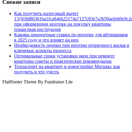
Свежие записи
Как получить налоговый вычет
13{83fd80361ba1fca84eb25174a7127c83e7a3b50aefebffe9c2
при оформлении ипотеки на покупку квартиры
пошаговая инструкция
Каковы процентные ставки по ипотеке для айтишников
в 2025 году и что влияет на них
Необходимость оценки при ипотеке вторичного жилья и
ключевые аспекты процесса
Оптимальные сроки установки окон при ремонте
квартиры советы и практические рекомендации
Техпаспорт на квартиру в новостройке Москвы: как
получить и что учесть
FlatHunter Theme By Fundraiser Lite