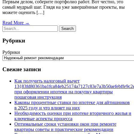
Первым делом, соберите портфолио работ. Вот честно, это
самый мудрый шаг. Глядя на уже завершённые проекты, вы
можете оценить […]
Read More →
Рубрики
Рубрики
Свежие записи
Как получить налоговый вычет
13{83fd80361ba1fca84eb25174a7127c83e7a3b50aefebffe9c2
при оформлении ипотеки на покупку квартиры
пошаговая инструкция
Каковы процентные ставки по ипотеке для айтишников
в 2025 году и что влияет на них
Необходимость оценки при ипотеке вторичного жилья и
ключевые аспекты процесса
Оптимальные сроки установки окон при ремонте
квартиры советы и практические рекомендации