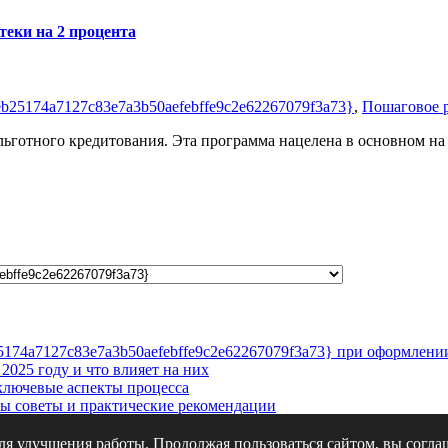
еки на 2 процента
eb25174a7127c83e7a3b50aefebffe9c2e62267079f3a73}
,
Пошаговое 
 льготного кредитования. Эта программа нацелена в основном н
5174a7127c83e7a3b50aefebffe9c2e62267079f3a73} при оформлени
2025 году и что влияет на них
ключевые аспекты процесса
ы советы и практические рекомендации
ить и что учесть
для улучшения работы. Продолжая пользоваться сайтом, вы согл