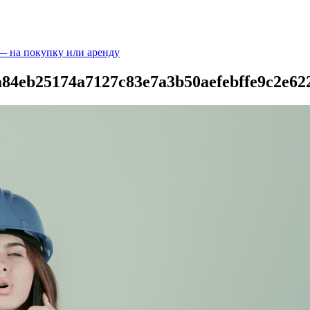
 — на покупку или аренду
a84eb25174a7127c83e7a3b50aefebffe9c2e62