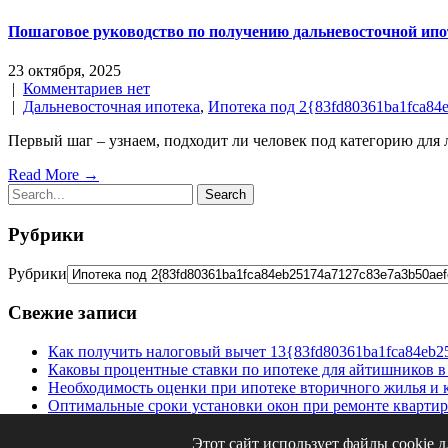
Пошаговое руководство по получению дальневосточной ипот
23 октября, 2025
|
Комментариев нет
|
Дальневосточная ипотека
,
Ипотека под 2{83fd80361ba1fca84
Первый шаг – узнаем, подходит ли человек под категорию для
Read More →
Рубрики
Рубрики
Свежие записи
Как получить налоговый вычет 13{83fd80361ba1fca84eb2
Каковы процентные ставки по ипотеке для айтишников в 
Необходимость оценки при ипотеке вторичного жилья и 
Оптимальные сроки установки окон при ремонте квартир
Техпаспорт на квартиру в новостройке Москвы: как получ
Этот сайт использует файлы cookie 