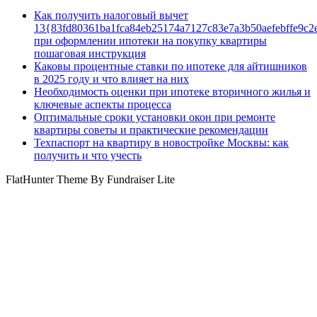
Как получить налоговый вычет
13{83fd80361ba1fca84eb25174a7127c83e7a3b50aefebffe9c2
при оформлении ипотеки на покупку квартиры
пошаговая инструкция
Каковы процентные ставки по ипотеке для айтишников
в 2025 году и что влияет на них
Необходимость оценки при ипотеке вторичного жилья и
ключевые аспекты процесса
Оптимальные сроки установки окон при ремонте
квартиры советы и практические рекомендации
Техпаспорт на квартиру в новостройке Москвы: как
получить и что учесть
FlatHunter Theme By Fundraiser Lite