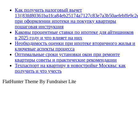
Как получить налоговый вычет
13{83fd80361ba1fca84eb25174a7127c83e7a3b50aefebffe9c2
при оформлении ипотеки на покупку квартиры
пошаговая инструкция
Каковы процентные ставки по ипотеке для айтишников
в 2025 году и что влияет на них
Необходимость оценки при ипотеке вторичного жилья и
ключевые аспекты процесса
Оптимальные сроки установки окон при ремонте
квартиры советы и практические рекомендации
Техпаспорт на квартиру в новостройке Москвы: как
получить и что учесть
FlatHunter Theme By Fundraiser Lite